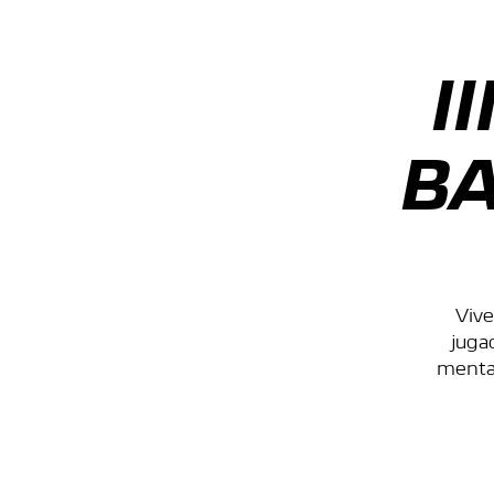
I
BA
Vive
juga
mental