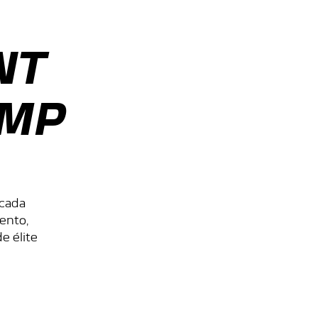
NT
AMP
 cada
ento,
e élite