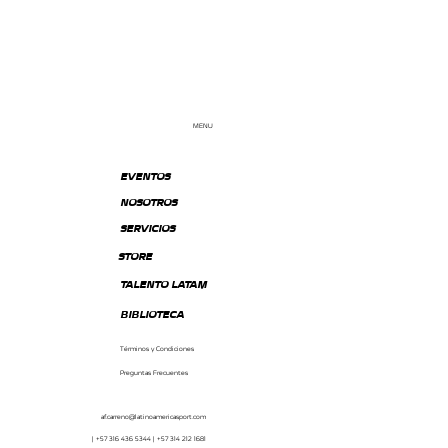
MENU
EVENTOS
NOSOTROS
SERVICIOS
STORE
TALENTO LATAM
BIBLIOTECA
Términos y Condiciones
Preguntas Frecuentes
af.carreno@latinoamericasport.com
| +57 316 436 5344 | +57 314 212 1681